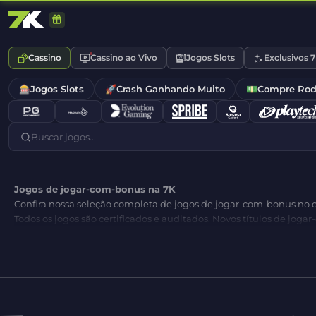
Cassino
Cassino ao Vivo
Jogos Slots
Exclusivos 
jogar-com-bonus
🎰
🚀
💵
Jogos Slots
Crash Ganhando Muito
Compre Rod
Jogos de jogar-com-bonus na 7K
Confira nossa seleção completa de jogos de jogar-com-bonus no ca
Todos os jogos são certificados e auditados. Novos títulos de j