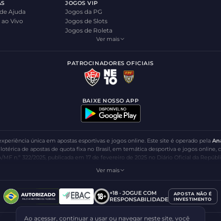
AS
JOGOS VIP
 de Ajuda
Jogos da PG
 ao Vivo
Jogos de Slots
Jogos de Roleta
Ver mais
PATROCINADORES OFICIAIS
BAIXE NOSSO APP
periência única em apostas esportivas e jogos online. Este site é operado pela
Ana
otérica de apostas de quota fixa no Brasil, em temática desportiva e jogos online,
MF n.º 322/2025, publicada em 17 de fevereiro de 2025 no Diário Oficial da Repúblic
Ver mais
s usar determinados cookies do navegador para melhorar sua experiência ao usar nos
interfere na sua privacidade.
+18 · JOGUE COM
APOSTA NÃO É
forma é proibido para
beneficiários de Bolsa Família e Benefício de Prestação 
RESPONSABILIDADE
INVESTIMENTO
Ao acessar, continuar a usar ou navegar neste site, você
Este site utiliza cookies