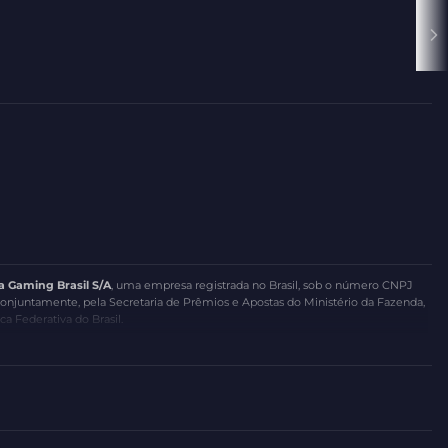
 Gaming Brasil S/A
, uma empresa registrada no Brasil, sob o número CNPJ
 conjuntamente, pela Secretaria de Prêmios e Apostas do Ministério da Fazenda,
a Federativa do Brasil.
so site. Utilizamos cookies apenas para melhorar a sua experiência e isso não
Continuada (BPC).