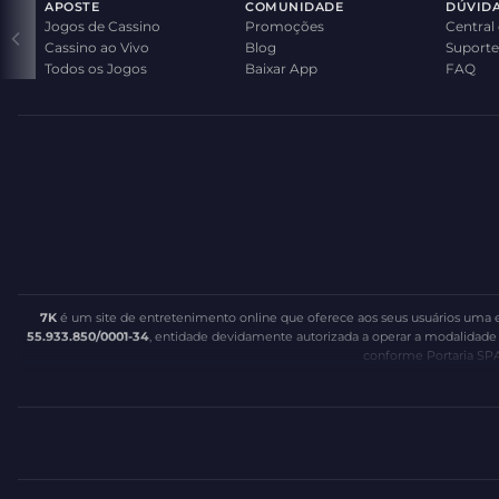
APOSTE
COMUNIDADE
DÚVID
Jogos de Cassino
Promoções
Central
Cassino ao Vivo
Blog
Suporte
Todos os Jogos
Baixar App
FAQ
7K
é um site de entretenimento online que oferece aos seus usuários uma ex
55.933.850/0001-34
, entidade devidamente autorizada a operar a modalidade l
conforme Portaria SPA/
Ao acessar, continuar a usar ou navegar neste site, você concorda que podemo
O uso desta plata