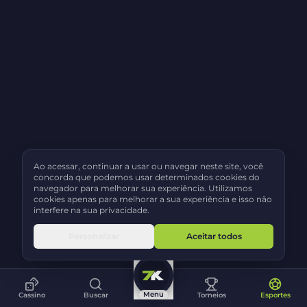
Ao acessar, continuar a usar ou navegar neste site, você
Este site utiliza cookies
concorda que podemos usar determinados cookies do
navegador para melhorar sua experiência. Utilizamos
cookies apenas para melhorar a sua experiência e isso não
interfere na sua privacidade.
Personalizar
Aceitar todos
Menu
Cassino
Buscar
Torneios
Esportes