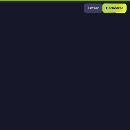
Entrar
Cadastrar