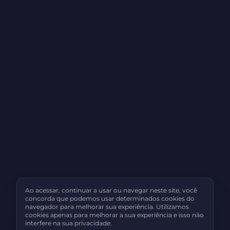
Ao acessar, continuar a usar ou navegar neste site, você
Este site utiliza cookies
concorda que podemos usar determinados cookies do
navegador para melhorar sua experiência. Utilizamos
cookies apenas para melhorar a sua experiência e isso não
interfere na sua privacidade.