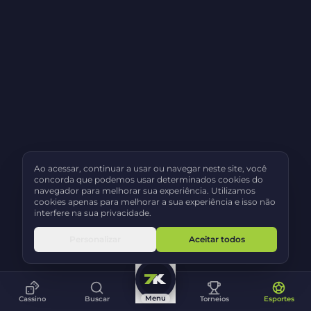
Ao acessar, continuar a usar ou navegar neste site, você
Este site utiliza cookies
concorda que podemos usar determinados cookies do
navegador para melhorar sua experiência. Utilizamos
cookies apenas para melhorar a sua experiência e isso não
interfere na sua privacidade.
Personalizar
Aceitar todos
Menu
Cassino
Buscar
Torneios
Esportes