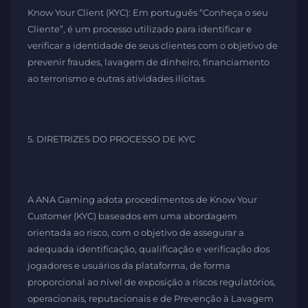
Know Your Client (KYC): Em português “Conheça o seu
Cliente”, é um processo utilizado para identificar e
verificar a identidade de seus clientes com o objetivo de
prevenir fraudes, lavagem de dinheiro, financiamento
ao terrorismo e outras atividades ilícitas.
5. DIRETRIZES DO PROCESSO DE KYC
A ANA Gaming adota procedimentos de Know Your
Customer (KYC) baseados em uma abordagem
orientada ao risco, com o objetivo de assegurar a
adequada identificação, qualificação e verificação dos
jogadores e usuários da plataforma, de forma
proporcional ao nível de exposição a riscos regulatórios,
operacionais, reputacionais e de Prevenção à Lavagem