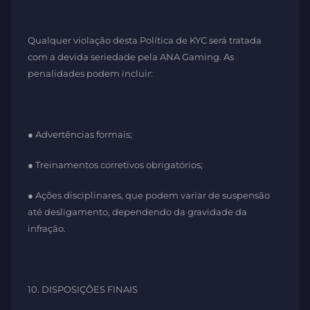
Qualquer violação desta Política de KYC será tratada
com a devida seriedade pela ANA Gaming. As
penalidades podem incluir:
● Advertências formais;
● Treinamentos corretivos obrigatórios;
● Ações disciplinares, que podem variar de suspensão
até desligamento, dependendo da gravidade da
infração.
10. DISPOSIÇÕES FINAIS