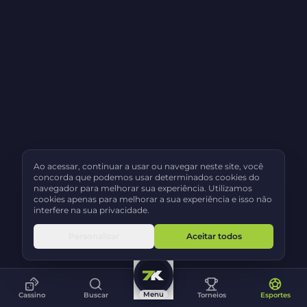
Ao acessar, continuar a usar ou navegar neste site, você
Este site utiliza cookies
concorda que podemos usar determinados cookies do
navegador para melhorar sua experiência. Utilizamos
cookies apenas para melhorar a sua experiência e isso não
interfere na sua privacidade.
Personalizar
Aceitar todos
Menu
Cassino
Buscar
Torneios
Esportes