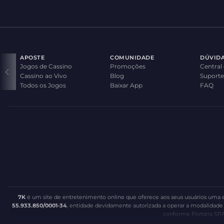
APOSTE
COMUNIDADE
DÚVID
Jogos de Cassino
Promoções
Central
Cassino ao Vivo
Blog
Suporte
Todos os Jogos
Baixar App
FAQ
7K
é um site de entretenimento online que oferece aos seus usuários uma ex
55.933.850/0001-34
, entidade devidamente autorizada a operar a modalidade l
conforme Portaria SPA/