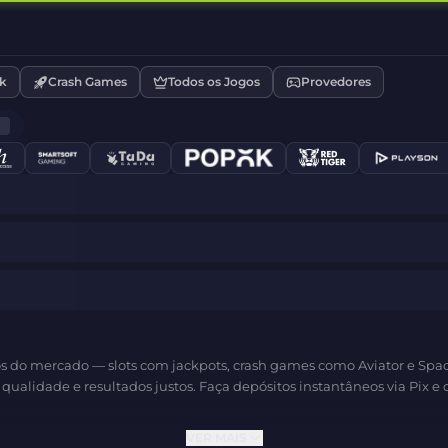
7k
Crash Games
Todos os Jogos
Provedores
s do mercado — slots com jackpots, crash games como Aviator e Space
ta qualidade e resultados justos. Faça depósitos instantâneos via Pix
VER MAIS