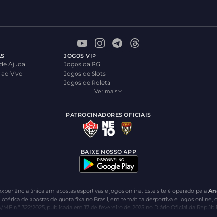
AS
JOGOS VIP
 de Ajuda
Jogos da PG
 ao Vivo
Jogos de Slots
Jogos de Roleta
Ver mais
PATROCINADORES OFICIAIS
BAIXE NOSSO APP
periência única em apostas esportivas e jogos online. Este site é operado pela
Ana
otérica de apostas de quota fixa no Brasil, em temática desportiva e jogos online,
MF n.º 322/2025, publicada em 17 de fevereiro de 2025 no Diário Oficial da Repúblic