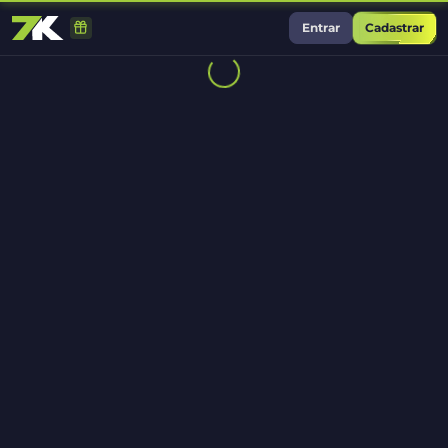
Entrar
Cadastrar