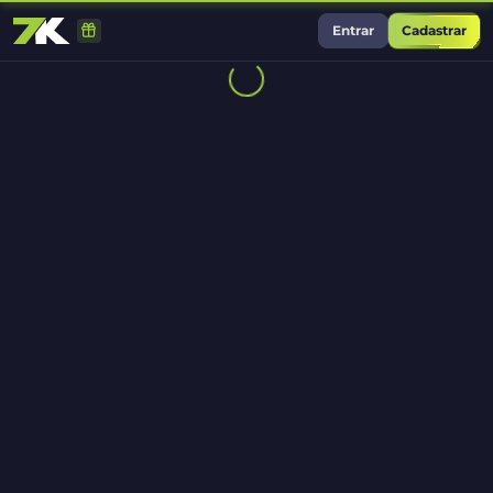
Entrar
Cadastrar