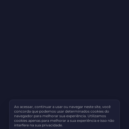
Ao acessar, continuar a usar ou navegar neste site, você
Este site utiliza cookies
concorda que podemos usar determinados cookies do
navegador para melhorar sua experiência. Utilizamos
cookies apenas para melhorar a sua experiência e isso não
interfere na sua privacidade.