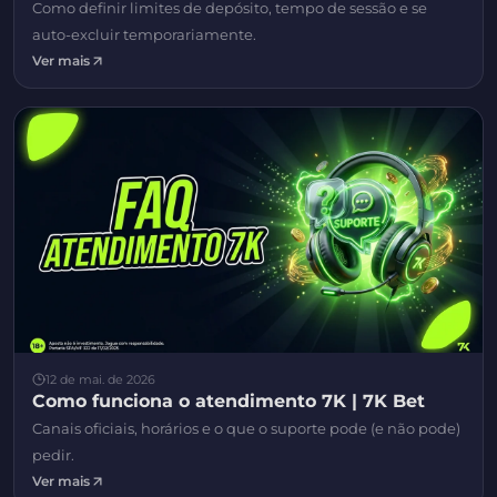
Como definir limites de depósito, tempo de sessão e se
auto-excluir temporariamente.
Ver mais
12 de mai. de 2026
Como funciona o atendimento 7K | 7K Bet
Canais oficiais, horários e o que o suporte pode (e não pode)
pedir.
Ver mais