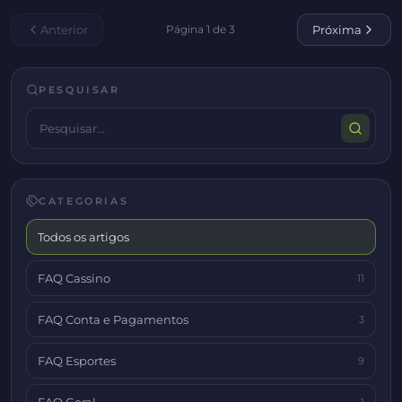
Anterior
Página 1 de 3
Próxima
PESQUISAR
CATEGORIAS
Todos os artigos
FAQ Cassino
11
FAQ Conta e Pagamentos
3
FAQ Esportes
9
FAQ Geral
1