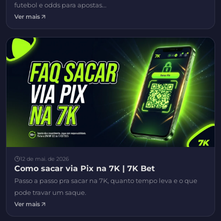
futebol e odds para apostas...
Ver mais
12 de mai. de 2026
Como sacar via Pix na 7K | 7K Bet
Passo a passo pra sacar na 7K, quanto tempo leva e o que
pode travar um saque.
Ver mais