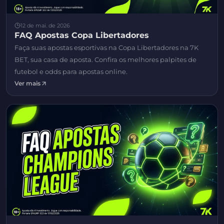
12 de mai. de 2026
FAQ Apostas Copa Libertadores
Faça suas apostas esportivas na Copa Libertadores na 7K
BET, sua casa de aposta. Confira os melhores palpites de
futebol e odds para apostas online.
Ver mais