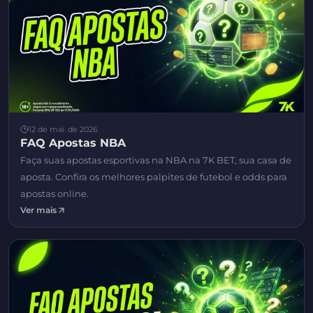
12 de mai. de 2026
FAQ Apostas NBA
Faça suas apostas esportivas na NBA na 7K BET, sua casa de
aposta. Confira os melhores palpites de futebol e odds para
apostas online.
Ver mais