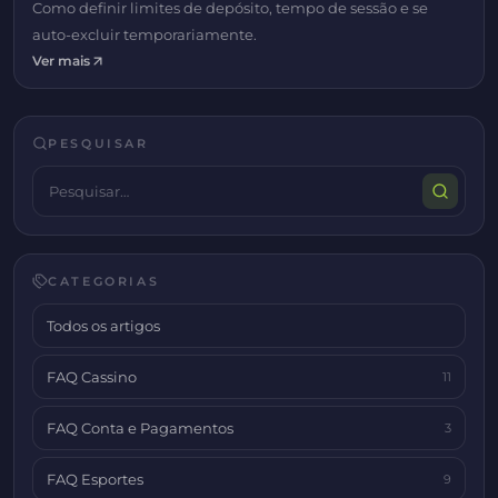
Como definir limites de depósito, tempo de sessão e se
auto-excluir temporariamente.
Ver mais
PESQUISAR
CATEGORIAS
Todos os artigos
FAQ Cassino
11
FAQ Conta e Pagamentos
3
FAQ Esportes
9