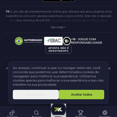
7K
é um site de entretenimento online que oferece aos seus usuários uma
experiência única em apostas esportivas e jogos online. Este site é operado
pela
Ana Gaming Brasil S/A
, uma empresa registrada no Brasil, sob o
número CNPJ
55.933.850/0001-34
, entidade devidamente autorizada a
Ver mais
operar a modalidade lotérica de apostas de quota fixa no Brasil, em
temática desportiva e jogos online, conjuntamente, pela Secretaria de
Prêmios e Apostas do Ministério da Fazenda, conforme Portaria SPA/MF
+18 · JOGUE COM
n.º 322/2025, publicada em 17 de fevereiro de 2025 no Diário Oficial da
RESPONSABILIDADE
República Federativa do Brasil.
APOSTA NÃO É
INVESTIMENTO
Ao acessar, continuar a usar ou navegar neste site, você concorda que
podemos usar determinados cookies do navegador para melhorar sua
experiência ao usar nosso site. Utilizamos cookies apenas para melhorar a
TERMOS E CONDIÇÕES
POLÍTICA DE PRIVACIDADE
POLÍTICA KYC
Ao acessar, continuar a usar ou navegar neste site, você
Este site utiliza cookies
POLÍTICA PLD-FTP
CENTRAL DE JOGO RESPONSÁVEL
DENÚNCIAS
PRIVACIDADE
sua experiência e isso não interfere na sua privacidade.
concorda que podemos usar determinados cookies do
OUVIDORIA
CENTRAL DE ATENDIMENTO
navegador para melhorar sua experiência. Utilizamos
O uso desta plataforma é proibido para
beneficiários de Bolsa Família e
cookies apenas para melhorar a sua experiência e isso não
Benefício de Prestação Continuada (BPC).
v.
82be835
interfere na sua privacidade.
Personalizar
Aceitar todos
Menu
Cassino
Buscar
Torneios
Esportes