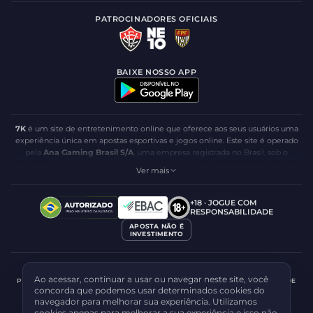
PATROCINADORES OFICIAIS
BAIXE NOSSO APP
7K
é um site de entretenimento online que oferece aos seus usuários uma
experiência única em apostas esportivas e jogos online. Este site é operado
pela
Ana Gaming Brasil S/A
, uma empresa registrada no Brasil, sob o
número CNPJ
55.933.850/0001-34
, entidade devidamente autorizada a
Ver mais
operar a modalidade lotérica de apostas de quota fixa no Brasil, em
temática desportiva e jogos online, conjuntamente, pela Secretaria de
Prêmios e Apostas do Ministério da Fazenda, conforme Portaria SPA/MF
+18 · JOGUE COM
n.º 322/2025, publicada em 17 de fevereiro de 2025 no Diário Oficial da
RESPONSABILIDADE
República Federativa do Brasil.
APOSTA NÃO É
INVESTIMENTO
Ao acessar, continuar a usar ou navegar neste site, você concorda que
podemos usar determinados cookies do navegador para melhorar sua
experiência ao usar nosso site. Utilizamos cookies apenas para melhorar a
TERMOS E CONDIÇÕES
POLÍTICA DE PRIVACIDADE
POLÍTICA KYC
Ao acessar, continuar a usar ou navegar neste site, você
Este site utiliza cookies
POLÍTICA PLD-FTP
CENTRAL DE JOGO RESPONSÁVEL
DENÚNCIAS
PRIVACIDADE
sua experiência e isso não interfere na sua privacidade.
concorda que podemos usar determinados cookies do
OUVIDORIA
CENTRAL DE ATENDIMENTO
navegador para melhorar sua experiência. Utilizamos
O uso desta plataforma é proibido para
beneficiários de Bolsa Família e
cookies apenas para melhorar a sua experiência e isso não