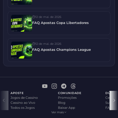
12 de mai. de 2026
FAQ Apostas Copa Libertadores
12 de mai. de 2026
FAQ Apostas Champions League
APOSTE
COMUNIDADE
DÚVID
Jogos de Cassino
Promoções
Central
Cassino ao Vivo
Blog
Suporte
Todos os Jogos
Baixar App
FAQ
Ver mais