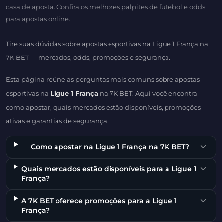
casa de aposta. Confira os melhores palpites de futebol e odds
para apostas online.
Tire suas dúvidas sobre apostas esportivas na Ligue 1 França na
7K BET — mercados, odds, promoções e segurança.
Esta página reúne as perguntas mais comuns sobre apostas
esportivas na
Ligue 1 França
na 7K BET. Aqui você encontra
como apostar, quais mercados estão disponíveis, promoções
ativas e garantias de segurança.
Como apostar na Ligue 1 França na 7K BET?
Quais mercados estão disponíveis para a Ligue 1
França?
A 7K BET oferece promoções para a Ligue 1
França?