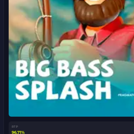
RTP
96.71%