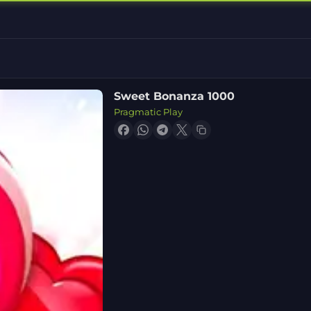
Sweet Bonanza 1000
Pragmatic Play