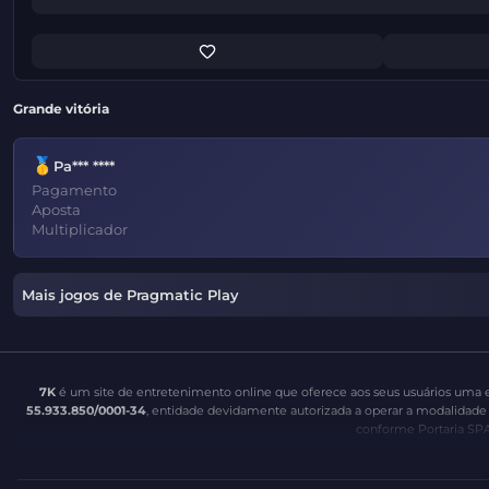
Sweet Bonanza 1000
Grande vitória
Pragmatic Play
🥇
Sweet Bonanza 1000
Pa*** ****
é um jogo de cassino online da
Pragmatic
diversão e oportunidades de prêmios em cada rodada.
Pagamento
Aposta
Como jogar Sweet Bonanza 1000 na 7K
Multiplicador
Para começar a jogar
Sweet Bonanza 1000
, basta ajustar o val
experientes da Pragmatic Play.
Mais jogos de Pragmatic Play
Sobre o Sweet Bonanza 1000
O
Sweet Bonanza 1000
segue o padrão de qualidade da Pragmat
cada partida.
7K
é um site de entretenimento online que oferece aos seus usuários uma ex
55.933.850/0001-34
Por que jogar Sweet Bonanza 1000 na 7K
, entidade devidamente autorizada a operar a modalidade l
conforme Portaria SPA/
Na
7K
, você joga com total segurança, suporte rápido e depósito
responsabilidade!
Ao acessar, continuar a usar ou navegar neste site, você concorda que podemo