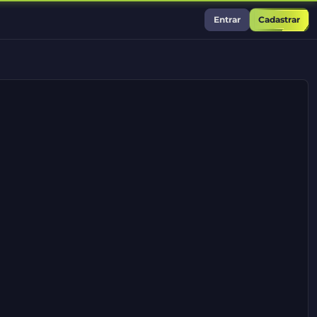
Entrar
Cadastrar