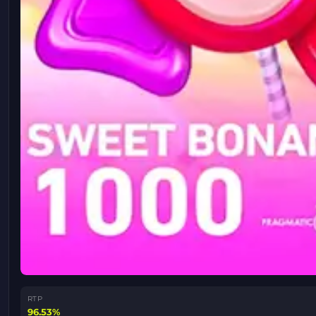
RTP
96.53%