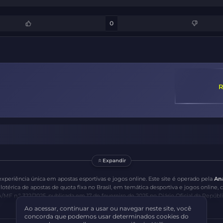
0
 Play
, disponível na
7K
. Com mecânica envolvente e gráficos de qua
R
or da aposta e iniciar a rodada. O jogo é fácil de entender e indica
ic Play, com tecnologia auditada e resultados aleatórios. Com RTP
Expandir
periência única em apostas esportivas e jogos online. Este site é operado pela
Ana
otérica de apostas de quota fixa no Brasil, em temática desportiva e jogos online,
MF n.º 322/2025, publicada em 17 de fevereiro de 2025 no Diário Oficial da Repúblic
s via Pix. A plataforma é licenciada e reúne dezenas de títulos da P
Ao acessar, continuar a usar ou navegar neste site, você
Ver mais
Este site utiliza cookies
s usar determinados cookies do navegador para melhorar sua experiência ao usar nos
concorda que podemos usar determinados cookies do
interfere na sua privacidade.