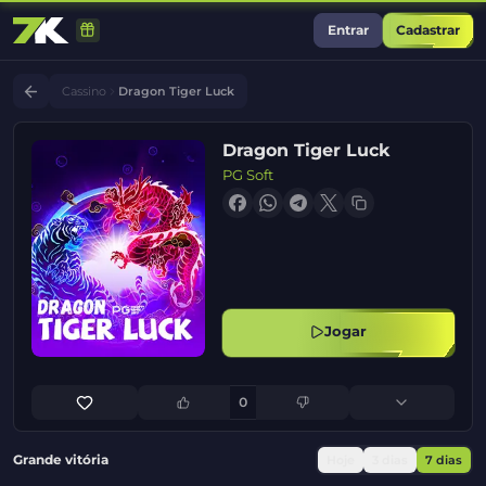
Entrar
Cadastrar
Cassino
Dragon Tiger Luck
Dragon Tiger Luck
PG Soft
Jogar
0
Dragon Tiger Luck
Grande vitória
Hoje
3 dias
7 dias
PG Soft