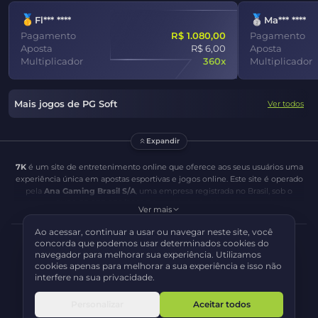
prêmios no Cassino online da 7K
🥇
🥈
Fl*** ****
Ma*** ****
Fortune Mouse
é um dos clássicos da
PG Soft
, inspirado no
Pagamento
R$ 1.080,00
Pagamento
ratinho símbolo de prosperidade no calendário chinês. O
Aposta
R$ 6,00
Aposta
jogo é rápido, vibrante e cheio de energia, trazendo rodadas
Multiplicador
360
x
Multiplicador
emocionantes e uma dinâmica simples que atrai iniciantes
e jogadores experientes.
Mais jogos de PG Soft
Ver todos
Como jogar Fortune Mouse no 7K
Para jogar, basta escolher o valor da aposta e girar os rolos.
Expandir
O ratinho da sorte pode aparecer a qualquer momento para
acionar prêmios instantâneos e recursos especiais,
7K
é um site de entretenimento online que oferece aos seus usuários uma
experiência única em apostas esportivas e jogos online. Este site é operado
tornando cada rodada ainda mais empolgante.
pela
Ana Gaming Brasil S/A
, uma empresa registrada no Brasil, sob o
número CNPJ
55.933.850/0001-34
, entidade devidamente autorizada a
Recursos e bônus do Fortune Mouse
Ver mais
operar a modalidade lotérica de apostas de quota fixa no Brasil, em
O
Fortune Mouse
conta com um conjunto de recursos
temática desportiva e jogos online, conjuntamente, pela Secretaria de
Ao acessar, continuar a usar ou navegar neste site, você
Este site utiliza cookies
Prêmios e Apostas do Ministério da Fazenda, conforme Portaria SPA/MF
exclusivos da PG Soft: rodadas rápidas, símbolos de alta
+18 · JOGUE COM
concorda que podemos usar determinados cookies do
n.º 322/2025, publicada em 17 de fevereiro de 2025 no Diário Oficial da
RESPONSABILIDADE
recompensa e momentos surpresa onde o ratinho atravessa
navegador para melhorar sua experiência. Utilizamos
República Federativa do Brasil.
cookies apenas para melhorar a sua experiência e isso não
APOSTA NÃO É
a tela para aumentar as chances de vitória. É um slot de
INVESTIMENTO
interfere na sua privacidade.
ritmo acelerado.
Ao acessar, continuar a usar ou navegar neste site, você concorda que
podemos usar determinados cookies do navegador para melhorar sua
Personalizar
Aceitar todos
Por que jogar Fortune Mouse no 7K
experiência ao usar nosso site. Utilizamos cookies apenas para melhorar a