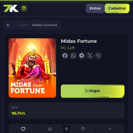
Entrar
Cadastrar
Cassino
Midas Fortune
Midas Fortune
PG Soft
Jogar
RTP
96.74%
0