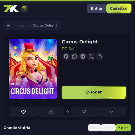
Entrar
Cadastrar
Cassino
Circus Delight
Circus Delight
PG Soft
Jogar
0
Circus Delight
Grande vitória
Hoje
3 dias
7 dias
PG Soft