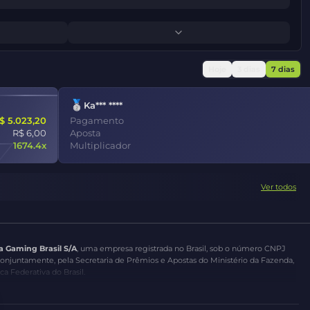
Hoje
3 dias
7 dias
🥈
ferece uma experiência completa para quem busca diversão e
Ka*** ****
$ 5.023,20
Pagamento
R$ 6,00
Aposta
1674.4
x
Multiplicador
ara quem está começando quanto para jogadores experientes da
Ver todos
96.50%
, oferece uma boa relação entre risco e retorno a cada
 Gaming Brasil S/A
, uma empresa registrada no Brasil, sob o número CNPJ
 conjuntamente, pela Secretaria de Prêmios e Apostas do Ministério da Fazenda,
a Federativa do Brasil.
ragmatic Play e demais provedores parceiros. Jogue com
so site. Utilizamos cookies apenas para melhorar a sua experiência e isso não