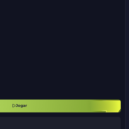
Jogar