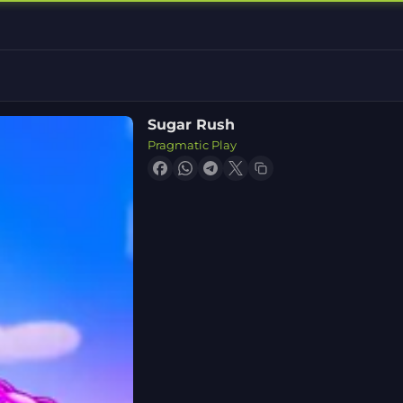
Sugar Rush
Pragmatic Play