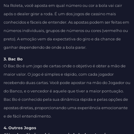
Na Roleta, você aposta em qual número ou cor a bola vai cair
após o dealer girar a roda. É um dos jogos de cassino mais
conhecidos e fáceis de entender. As apostas podem ser feitas em
números individuais, grupos de números ou cores (vermelho ou
preto). A emoção vem da expectativa do giro e da chance de
ganhar dependendo de onde a bola parar.
3. Bac Bo
O Bac Bo é um jogo de cartas onde o objetivo é obter a mão de
maior valor. O jogo é simples e rápido, com cada jogador
recebendo duas cartas. Você pode apostar na mão do Jogador ou
do Banco, e o vencedor é aquele que tiver a maior pontuação.
Bac Bo é conhecido pela sua dinâmica rápida e pelas opções de
apostas diretas, proporcionando uma experiência emocionante
e de fácil entendimento.
4. Outros Jogos