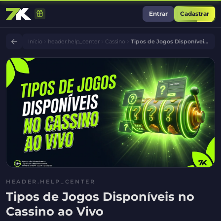
Entrar
Cadastrar
Início
header.help_center
Cassino
Tipos de Jogos Disponíveis no Cassino ao Vivo
HEADER.HELP_CENTER
Tipos de Jogos Disponíveis no
Cassino ao Vivo