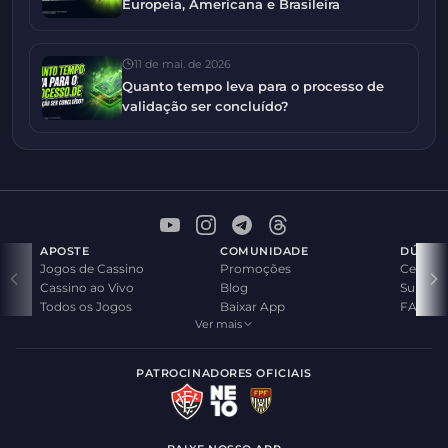
Europeia, Americana e Brasileira
11 de mai. de 2026
Quanto tempo leva para o processo de
validação ser concluído?
APOSTE
COMUNIDADE
DÚVID
Jogos de Cassino
Promoções
Central
Cassino ao Vivo
Blog
Suporte
Todos os Jogos
Baixar App
FAQ
Ver mais
PATROCINADORES OFICIAIS