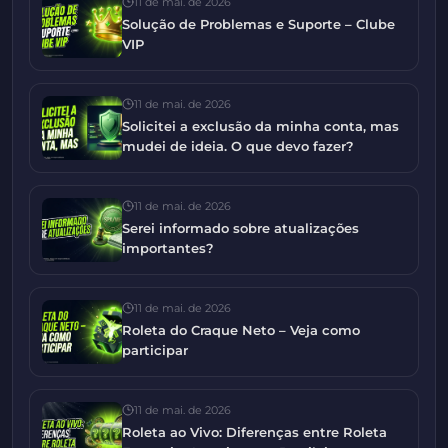
11 de mai. de 2026
Solução de Problemas e Suporte – Clube
VIP
11 de mai. de 2026
Solicitei a exclusão da minha conta, mas
mudei de ideia. O que devo fazer?
11 de mai. de 2026
Serei informado sobre atualizações
importantes?
11 de mai. de 2026
Roleta do Craque Neto – Veja como
participar
11 de mai. de 2026
Roleta ao Vivo: Diferenças entre Roleta