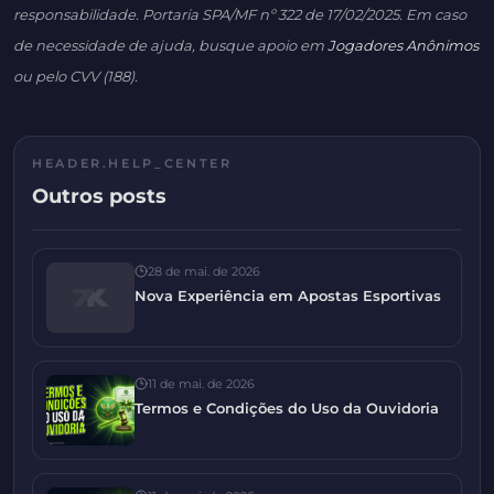
responsabilidade. Portaria SPA/MF nº 322 de 17/02/2025. Em caso
de necessidade de ajuda, busque apoio em
Jogadores Anônimos
ou pelo CVV (188).
HEADER.HELP_CENTER
Outros posts
28 de mai. de 2026
Nova Experiência em Apostas Esportivas
11 de mai. de 2026
Termos e Condições do Uso da Ouvidoria