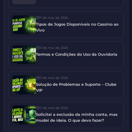
11 de mai. de 2026
Tipos de Jogos Disponíveis no Cassino ao
Vivo
11 de mai. de 2026
Termos e Condições do Uso da Ouvidoria
11 de mai. de 2026
Solução de Problemas e Suporte – Clube
VIP
11 de mai. de 2026
Solicitei a exclusão da minha conta, mas
mudei de ideia. O que devo fazer?