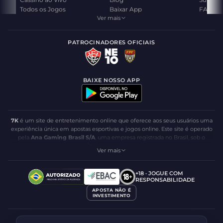
Todos os Jogos
Baixar App
FAQ
Ver mais
PATROCINADORES OFICIAIS
BAIXE NOSSO APP
7K
é um site de entretenimento online que oferece aos seus usuários uma
experiência única em apostas esportivas e jogos online. Este site é operado
pela
Ana Gaming Brasil S/A
, uma empresa registrada no Brasil, sob o
número CNPJ
55.933.850/0001-34
, entidade devidamente autorizada a
Ver mais
operar a modalidade lotérica de apostas de quota fixa no Brasil, em
temática desportiva e jogos online, conjuntamente, pela Secretaria de
Prêmios e Apostas do Ministério da Fazenda, conforme Portaria SPA/MF
+18 · JOGUE COM
n.º 322/2025, publicada em 17 de fevereiro de 2025 no Diário Oficial da
RESPONSABILIDADE
República Federativa do Brasil.
APOSTA NÃO É
INVESTIMENTO
Ao acessar, continuar a usar ou navegar neste site, você concorda que
podemos usar determinados cookies do navegador para melhorar sua
experiência ao usar nosso site. Utilizamos cookies apenas para melhorar a
TERMOS E CONDIÇÕES
POLÍTICA DE PRIVACIDADE
POLÍTICA KYC