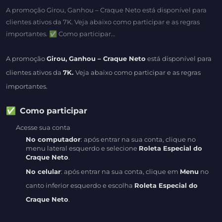
A promoção Girou, Ganhou – Craque Neto está disponível para
clientes ativos da 7K. Veja abaixo como participar e as regras
importantes. ✅ Como participar…
A promoção
Girou, Ganhou – Craque Neto
está disponível para
clientes ativos da
7K.
Veja abaixo como participar e as regras
importantes.
✅
Como participar
Acesse sua conta
No computador
: após entrar na sua conta, clique no
menu lateral esquerdo e selecione
Roleta Especial do
Craque Neto
.
No celular
: após entrar na sua conta, clique em
Menu
no
canto inferior esquerdo e escolha
Roleta Especial do
Craque Neto
.