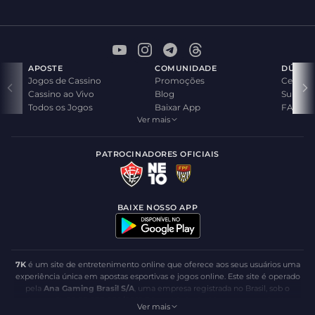
APOSTE
COMUNIDADE
DÚVID
Jogos de Cassino
Promoções
Central
Cassino ao Vivo
Blog
Suporte
Todos os Jogos
Baixar App
FAQ
Ver mais
PATROCINADORES OFICIAIS
BAIXE NOSSO APP
7K
é um site de entretenimento online que oferece aos seus usuários uma
experiência única em apostas esportivas e jogos online. Este site é operado
pela
Ana Gaming Brasil S/A
, uma empresa registrada no Brasil, sob o
número CNPJ
55.933.850/0001-34
, entidade devidamente autorizada a
Ver mais
operar a modalidade lotérica de apostas de quota fixa no Brasil, em