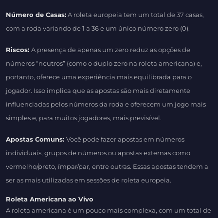
Número de Casas:
A roleta europeia tem um total de 37 casas,
com a roda variando de 1 a 36 e um único número zero (0).
Riscos:
A presença de apenas um zero reduz as opções de
números “neutros” (como o duplo zero na roleta americana) e,
portanto, oferece uma experiência mais equilibrada para o
jogador. Isso implica que as apostas são mais diretamente
influenciadas pelos números da roda e oferecem um jogo mais
simples e, para muitos jogadores, mais previsível.
Apostas Comuns:
Você pode fazer apostas em números
individuais, grupos de números ou apostas externas como
vermelho/preto, ímpar/par, entre outras. Essas apostas tendem a
ser as mais utilizadas em sessões de roleta europeia.
Roleta Americana ao Vivo
A roleta americana é um pouco mais complexa, com um total de