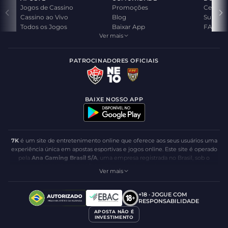
Jogos de Cassino
Promoções
Central
Cassino ao Vivo
Blog
Suporte
Todos os Jogos
Baixar App
FAQ
Ver mais
PATROCINADORES OFICIAIS
BAIXE NOSSO APP
7K
é um site de entretenimento online que oferece aos seus usuários uma
experiência única em apostas esportivas e jogos online. Este site é operado
pela
Ana Gaming Brasil S/A
, uma empresa registrada no Brasil, sob o
número CNPJ
55.933.850/0001-34
, entidade devidamente autorizada a
Ver mais
operar a modalidade lotérica de apostas de quota fixa no Brasil, em
temática desportiva e jogos online, conjuntamente, pela Secretaria de
Prêmios e Apostas do Ministério da Fazenda, conforme Portaria SPA/MF
+18 · JOGUE COM
n.º 322/2025, publicada em 17 de fevereiro de 2025 no Diário Oficial da
RESPONSABILIDADE
República Federativa do Brasil.
APOSTA NÃO É
INVESTIMENTO
Ao acessar, continuar a usar ou navegar neste site, você concorda que