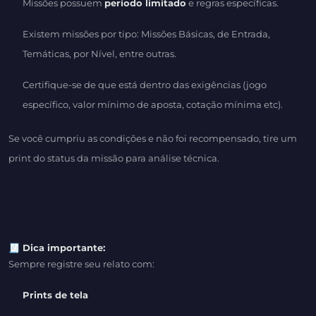
Missões possuem
período limitado
e regras específicas.
Existem missões por tipo: Missões Básicas, de Entrada,
Temáticas, por Nível, entre outras.
Certifique-se de que está dentro das exigências (jogo
específico, valor mínimo de aposta, cotação mínima etc).
Se você cumpriu as condições e não foi recompensado, tire um
print do status da missão para análise técnica.
🧾 Dica importante:
Sempre registre seu relato com:
Prints de tela