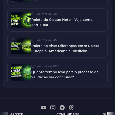
11 de mai. de 2026
Roleta do Craque Neto – Veja como
participar
11 de mai. de 2026
Roleta ao Vivo: Diferenças entre Roleta
Europeia, Americana e Brasileira
11 de mai. de 2026
Quanto tempo leva para o processo de
validação ser concluído?
APOSTE
COMUNIDADE
DÚVID