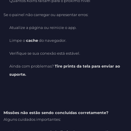
Quantos Koins faltam para o próximo nível
Se o painel não carregar ou apresentar erros:
Atualize a página ou reinicie o app.
Limpe o
cache
do navegador.
Verifique se sua conexão está estável.
Ainda com problemas?
Tire prints da tela para enviar ao
suporte.
Missões não estão sendo concluídas corretamente?
Alguns cuidados importantes: