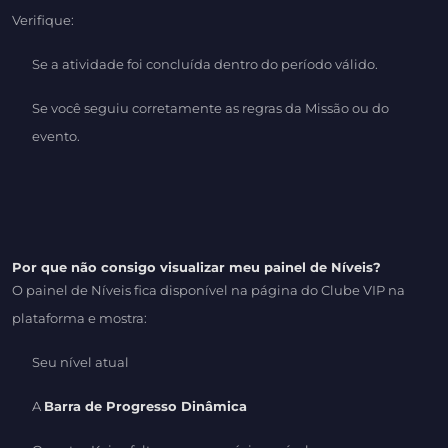
Verifique:
Se a atividade foi concluída dentro do período válido.
Se você seguiu corretamente as regras da Missão ou do
evento.
Por que não consigo visualizar meu painel de Níveis?
O painel de Níveis fica disponível na página do Clube VIP na
plataforma e mostra:
Seu nível atual
A
Barra de Progresso Dinâmica