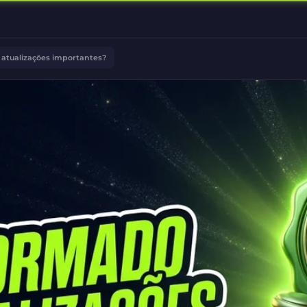
 atualizações importantes?