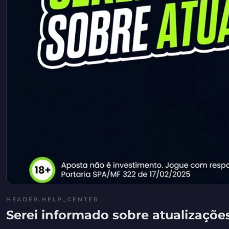
HEADER.HELP_CENTER
Serei informado sobre atualizaçõe