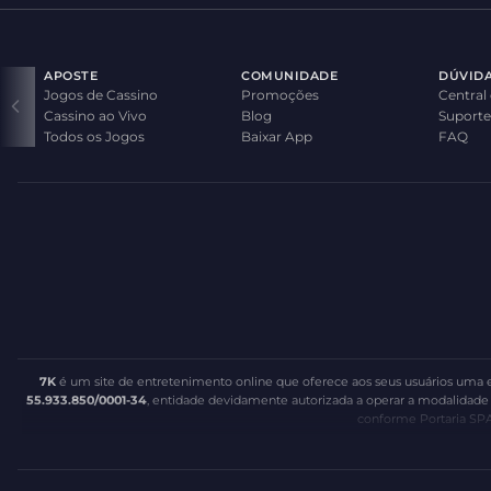
APOSTE
COMUNIDADE
DÚVID
Jogos de Cassino
Promoções
Central
Cassino ao Vivo
Blog
Suporte
Todos os Jogos
Baixar App
FAQ
7K
é um site de entretenimento online que oferece aos seus usuários uma ex
55.933.850/0001-34
, entidade devidamente autorizada a operar a modalidade l
conforme Portaria SPA/
Ao acessar, continuar a usar ou navegar neste site, você concorda que podemo