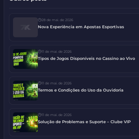
28 de mai. de 2026
Nova Experiência em Apostas Esportivas
11 de mai. de 2026
Tipos de Jogos Disponíveis no Cassino ao Vivo
11 de mai. de 2026
Termos e Condições do Uso da Ouvidoria
11 de mai. de 2026
Solução de Problemas e Suporte – Clube VIP