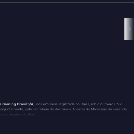
 Gaming Brasil S/A
, uma empresa registrada no Brasil, sob o número CNPJ
 conjuntamente, pela Secretaria de Prêmios e Apostas do Ministério da Fazenda,
a Federativa do Brasil.
so site. Utilizamos cookies apenas para melhorar a sua experiência e isso não