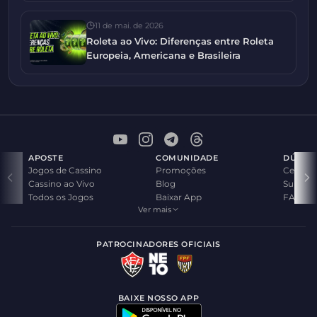
11 de mai. de 2026
Roleta ao Vivo: Diferenças entre Roleta
Europeia, Americana e Brasileira
APOSTE
COMUNIDADE
DÚVID
Jogos de Cassino
Promoções
Central
Cassino ao Vivo
Blog
Suporte
Todos os Jogos
Baixar App
FAQ
Ver mais
PATROCINADORES OFICIAIS
BAIXE NOSSO APP