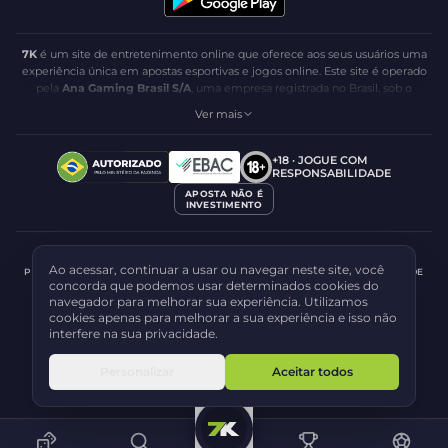
7K
é um site de entretenimento online que oferece aos seus usuários uma
experiência única em apostas esportivas e jogos online. Este site é operado
pela
Ana Gaming Brasil S/A
, uma empresa registrada no Brasil, sob o
número CNPJ
55.933.850/0001-34
, entidade devidamente autorizada a
Ver mais
operar a modalidade lotérica de apostas de quota fixa no Brasil, em
temática desportiva e jogos online, conjuntamente, pela Secretaria de
Prêmios e Apostas do Ministério da Fazenda, conforme Portaria SPA/MF
+18 · JOGUE COM
n.º 322/2025, publicada em 17 de fevereiro de 2025 no Diário Oficial da
RESPONSABILIDADE
República Federativa do Brasil.
APOSTA NÃO É
INVESTIMENTO
Ao acessar, continuar a usar ou navegar neste site, você concorda que
podemos usar determinados cookies do navegador para melhorar sua
experiência ao usar nosso site. Utilizamos cookies apenas para melhorar a
TERMOS E CONDIÇÕES
POLÍTICA DE PRIVACIDADE
POLÍTICA KYC
Ao acessar, continuar a usar ou navegar neste site, você
Este site utiliza cookies
POLÍTICA PLD-FTP
CENTRAL DE JOGO RESPONSÁVEL
DENÚNCIAS
PRIVACIDADE
sua experiência e isso não interfere na sua privacidade.
concorda que podemos usar determinados cookies do
OUVIDORIA
CENTRAL DE ATENDIMENTO
navegador para melhorar sua experiência. Utilizamos
O uso desta plataforma é proibido para
beneficiários de Bolsa Família e
cookies apenas para melhorar a sua experiência e isso não
Benefício de Prestação Continuada (BPC).
v.
82be835
interfere na sua privacidade.
Personalizar
Aceitar todos