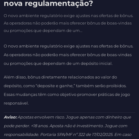
nova regulamentação?
O novo ambiente regulatório exige ajustes nas ofertas de bônus.
As operadoras não poderão mais oferecer bônus de boas-vindas
ou promoções que dependam de um…
O novo ambiente regulatório exige ajustes nas ofertas de bônus.
As operadoras não poderão mais oferecer bônus de boas-vindas
ou promoções que dependam de um depósito inicial.
Além disso, bônus diretamente relacionados ao valor do
depósito, como “deposite e ganhe,” também serão proibidos.
Essas mudanças têm como objetivo promover práticas de jogo
responsável.
Aviso:
Apostas envolvem risco. Jogue apenas com dinheiro que
pode perder. +18 anos. Aposta não é investimento. Jogue com
responsabilidade. Portaria SPA/MF nº 322 de 17/02/2025. Em caso