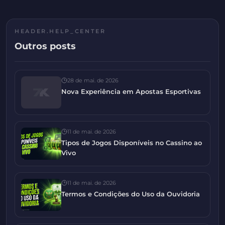
HEADER.HELP_CENTER
Outros posts
28 de mai. de 2026
Nova Experiência em Apostas Esportivas
11 de mai. de 2026
Tipos de Jogos Disponíveis no Cassino ao
Vivo
11 de mai. de 2026
Termos e Condições do Uso da Ouvidoria