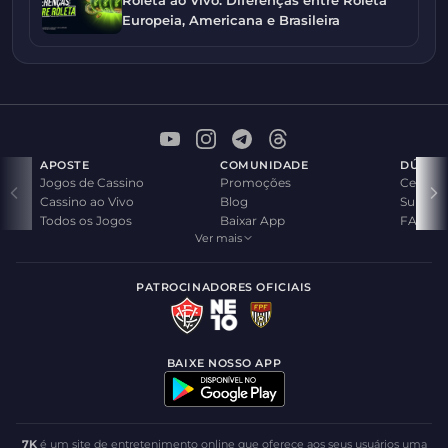
Europeia, Americana e Brasileira
APOSTE
COMUNIDADE
DÚVID
Jogos de Cassino
Promoções
Central
Cassino ao Vivo
Blog
Suporte
Todos os Jogos
Baixar App
FAQ
Ver mais
PATROCINADORES OFICIAIS
BAIXE NOSSO APP
7K
é um site de entretenimento online que oferece aos seus usuários uma