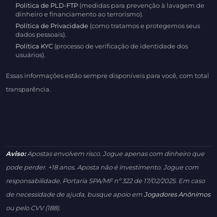
Política de PLD-FTP
(medidas para prevenção à lavagem de
dinheiro e financiamento ao terrorismo).
Política de Privacidade
(como tratamos e protegemos seus
dados pessoais).
Política KYC
(processo de verificação de identidade dos
usuários).
Essas informações estão sempre disponíveis para você, com total
transparência.
Aviso:
Apostas envolvem risco. Jogue apenas com dinheiro que
pode perder. +18 anos. Aposta não é investimento. Jogue com
responsabilidade. Portaria SPA/MF nº 322 de 17/02/2025. Em caso
de necessidade de ajuda, busque apoio em
Jogadores Anônimos
ou pelo CVV (188).