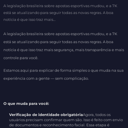
A legislação brasileira sobre apostas esportivas mudou, e a 7K
está se atualizando para seguir todas as novas regras. A boa
notícia é que isso traz mais…
A legislação brasileira sobre apostas esportivas mudou, e a 7K
está se atualizando para seguir todas as novas regras. A boa
notícia é que isso traz mais segurança, mais transparência e mais
controle para você.
Estamos aqui para explicar de forma simples o que muda na sua
experiência com a gente — sem complicação.
O que muda para você:
Verificação de identidade obrigatória
Agora, todos os
usuários precisam confirmar quem são. Isso é feito com envio
de documentos e reconhecimento facial. Essa etapa é