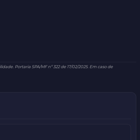
dade. Portaria SPA/MF nº 322 de 17/02/2025. Em caso de