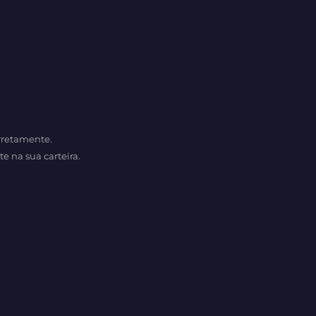
orretamente.
e na sua carteira.