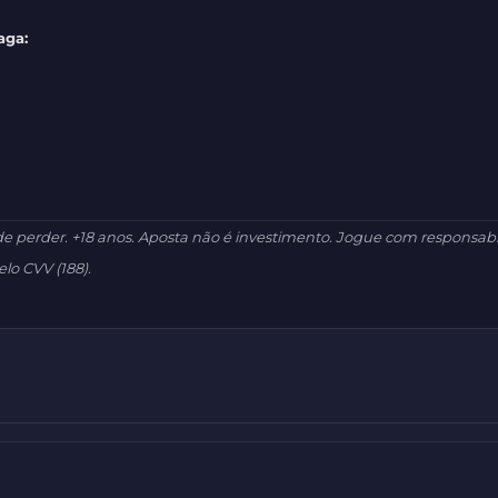
aga:
perder. +18 anos. Aposta não é investimento. Jogue com responsabili
lo CVV (188).