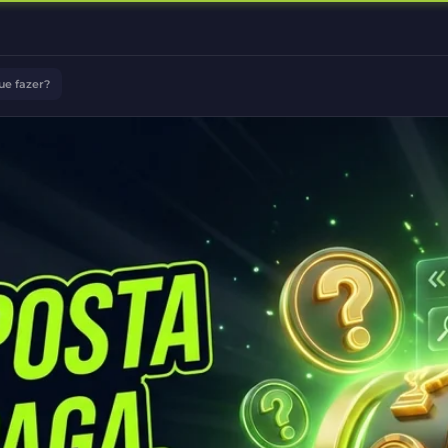
ue fazer?