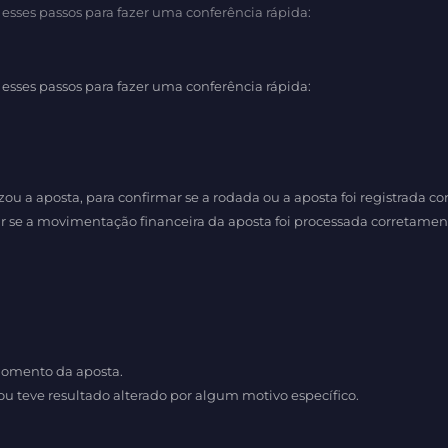
esses passos para fazer uma conferência rápida:
esses passos para fazer uma conferência rápida:
zou a aposta, para confirmar se a rodada ou a aposta foi registrada c
ir se a movimentação financeira da aposta foi processada corretament
momento da aposta.
u teve resultado alterado por algum motivo específico.