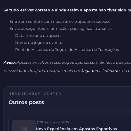
Se tudo estiver correto e ainda assim a aposta não tiver sido p
Entre em contato com nosso time e ajudaremos você.
Envie as seguintes informações para agilizar a análise:
Data e horário da aposta.
Nome do jogo ou evento.
Print do Histórico do Jogo e do Histórico de Transações.
Aviso:
Apostas envolvem risco. Jogue apenas com dinheiro que pode 
necessidade de ajuda, busque apoio em
Jogadores Anônimos
ou pe
HEADER.HELP_CENTER
Outros posts
28 de mai. de 2026
Nova Experiência em Apostas Esportivas