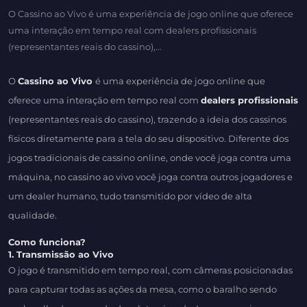
O Cassino ao Vivo é uma experiência de jogo online que oferece
uma interação em tempo real com dealers profissionais
(representantes reais do cassino),…
O
Cassino ao Vivo
é uma experiência de jogo online que
oferece uma interação em tempo real com
dealers profissionais
(representantes reais do cassino), trazendo a ideia dos cassinos
físicos diretamente para a tela do seu dispositivo. Diferente dos
jogos tradicionais de cassino online, onde você joga contra uma
máquina, no cassino ao vivo você joga contra outros jogadores e
um dealer humano, tudo transmitido por vídeo de alta
qualidade.
Como funciona?
1. Transmissão ao Vivo
O jogo é transmitido em tempo real, com câmeras posicionadas
para capturar todas as ações da mesa, como o baralho sendo