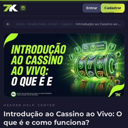
Entrar
Cadastrar
Início
header.help_center
Cassino
Introdução ao Cassino ao Vivo: O que é e como funciona?
HEADER.HELP_CENTER
Introdução ao Cassino ao Vivo: O
que é e como funciona?