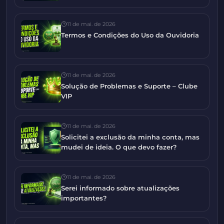
11 de mai. de 2026
Termos e Condições do Uso da Ouvidoria
11 de mai. de 2026
Solução de Problemas e Suporte – Clube
VIP
11 de mai. de 2026
Solicitei a exclusão da minha conta, mas
mudei de ideia. O que devo fazer?
11 de mai. de 2026
Serei informado sobre atualizações
importantes?