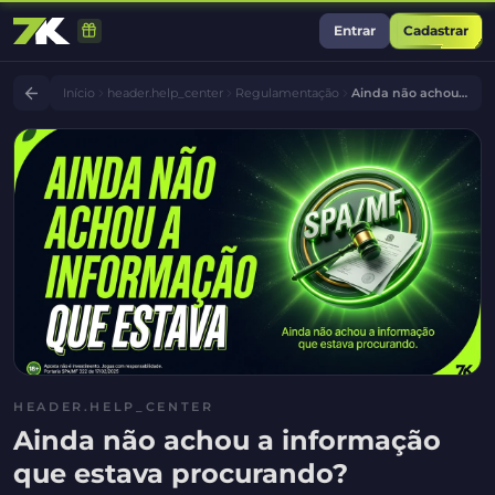
Entrar
Cadastrar
Início
header.help_center
Regulamentação
Ainda não achou a informação que estava procurando?
HEADER.HELP_CENTER
Ainda não achou a informação
que estava procurando?