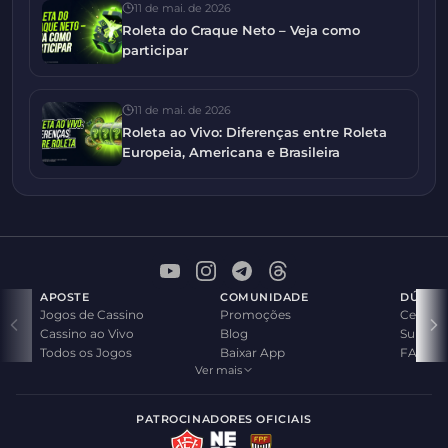
11 de mai. de 2026
Roleta do Craque Neto – Veja como
participar
11 de mai. de 2026
Roleta ao Vivo: Diferenças entre Roleta
Europeia, Americana e Brasileira
APOSTE
COMUNIDADE
DÚVID
Jogos de Cassino
Promoções
Central
Cassino ao Vivo
Blog
Suporte
Todos os Jogos
Baixar App
FAQ
Ver mais
PATROCINADORES OFICIAIS