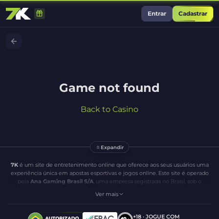
Entrar
Cadastrar
Game not found
Back to Casino
Expandir
7K
é um site de entretenimento online que oferece aos seus usuários uma
experiência única em apostas esportivas e jogos online. Este site é operado
pela
Ana Gaming Brasil S/A
, uma empresa registrada no Brasil, sob o
número CNPJ
55.933.850/0001-34
, entidade devidamente autorizada a
Ver mais
operar a modalidade lotérica de apostas de quota fixa no Brasil, em
temática desportiva e jogos online, conjuntamente, pela Secretaria de
Prêmios e Apostas do Ministério da Fazenda, conforme Portaria SPA/MF
+18 · JOGUE COM