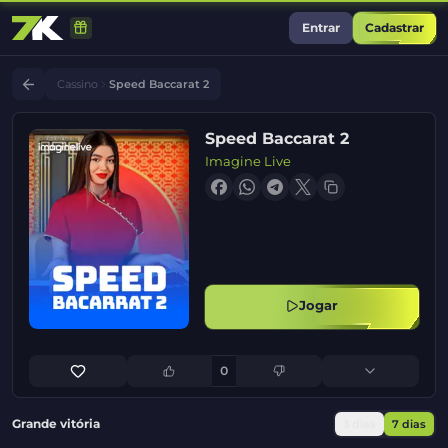
Entrar
Cadastrar
Cassino
Speed Baccarat 2
Speed Baccarat 2
Imagine Live
Jogar
0
Speed Baccarat 2
Grande vitória
3 dias
7 dias
Imagine Live