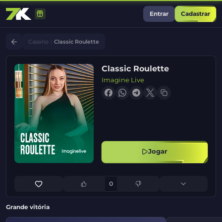
Entrar
Cadastrar
Cassino
Classic Roulette
Classic Roulette
Imagine Live
Jogar
0
Grande vitória
Classic Roulette
Imagine Live