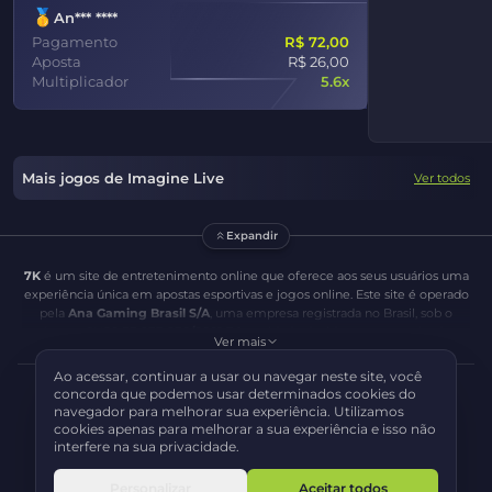
🥇
An*** ****
Classic Roulette
é um jogo de cassino online da
Imagine
Pagamento
R$ 72,00
Live
, disponível na
7K
. Com mecânica envolvente e gráficos
Aposta
R$ 26,00
de qualidade, oferece uma experiência completa para
Multiplicador
5.6
x
quem busca diversão e oportunidades de prêmios em cada
rodada.
Como jogar Classic Roulette na 7K
Mais jogos de Imagine Live
Ver todos
Para começar a jogar
Classic Roulette
, basta ajustar o valor
da aposta e iniciar a rodada. O jogo é fácil de entender e
Expandir
indicado tanto para quem está começando quanto para
jogadores experientes da Imagine Live.
7K
é um site de entretenimento online que oferece aos seus usuários uma
experiência única em apostas esportivas e jogos online. Este site é operado
Sobre o Classic Roulette
pela
Ana Gaming Brasil S/A
, uma empresa registrada no Brasil, sob o
O
Classic Roulette
segue o padrão de qualidade da
número CNPJ
55.933.850/0001-34
, entidade devidamente autorizada a
Ver mais
operar a modalidade lotérica de apostas de quota fixa no Brasil, em
Imagine Live, com tecnologia auditada e resultados
temática desportiva e jogos online, conjuntamente, pela Secretaria de
aleatórios. Com RTP médio de
97%
, oferece uma boa
Ao acessar, continuar a usar ou navegar neste site, você
Este site utiliza cookies
Prêmios e Apostas do Ministério da Fazenda, conforme Portaria SPA/MF
+18 · JOGUE COM
concorda que podemos usar determinados cookies do
relação entre risco e retorno a cada partida.
n.º 322/2025, publicada em 17 de fevereiro de 2025 no Diário Oficial da
RESPONSABILIDADE
navegador para melhorar sua experiência. Utilizamos
República Federativa do Brasil.
cookies apenas para melhorar a sua experiência e isso não
APOSTA NÃO É
Por que jogar Classic Roulette na 7K
INVESTIMENTO
interfere na sua privacidade.
Ao acessar, continuar a usar ou navegar neste site, você concorda que
Na
7K
, você joga com total segurança, suporte rápido e
podemos usar determinados cookies do navegador para melhorar sua
Personalizar
Aceitar todos
depósitos via Pix. A plataforma é licenciada e reúne