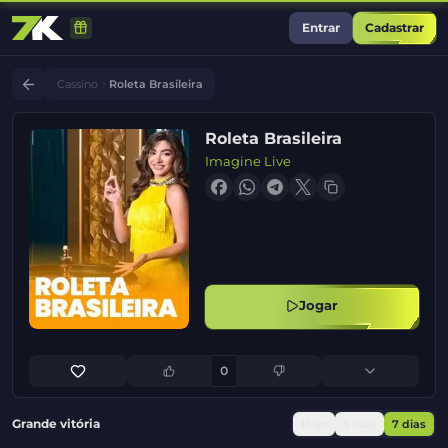
Entrar
Cadastrar
Cassino
Roleta Brasileira
Roleta Brasileira
Imagine Live
Jogar
0
Roleta Brasileira
Grande vitória
Hoje
3 dias
7 dias
Imagine Live