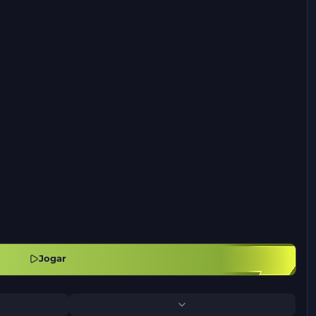
Jogar