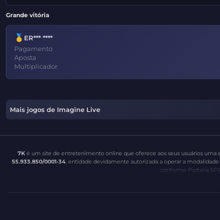
Grande vitória
Gold Baccarat
Imagine Live
🥇
ER*** ****
Gold Baccarat
é um jogo de cassino online da
Imagine Live
, di
Pagamento
oportunidades de prêmios em cada rodada.
Aposta
Multiplicador
Como jogar Gold Baccarat na 7K
Para começar a jogar
Gold Baccarat
, basta ajustar o valor da a
Imagine Live.
Mais jogos de Imagine Live
Sobre o Gold Baccarat
O
Gold Baccarat
segue o padrão de qualidade da Imagine Live, 
partida.
7K
é um site de entretenimento online que oferece aos seus usuários uma ex
Por que jogar Gold Baccarat na 7K
55.933.850/0001-34
, entidade devidamente autorizada a operar a modalidade l
Na
7K
, você joga com total segurança, suporte rápido e depósito
conforme Portaria SPA/
responsabilidade!
Ao acessar, continuar a usar ou navegar neste site, você concorda que podemo
O uso desta plata