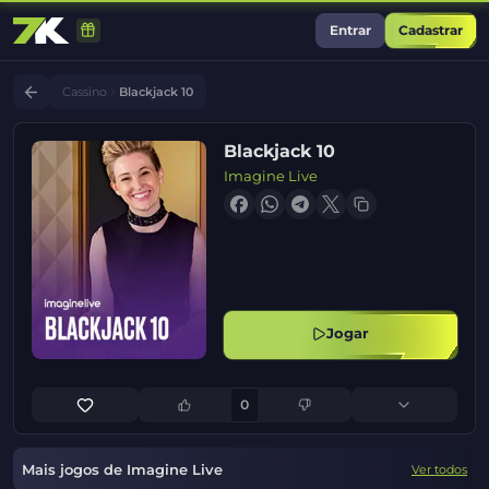
Entrar
Cadastrar
Cassino
Blackjack 10
Blackjack 10
Imagine Live
Jogar
0
Blackjack 10
Mais jogos de Imagine Live
Ver todos
Imagine Live