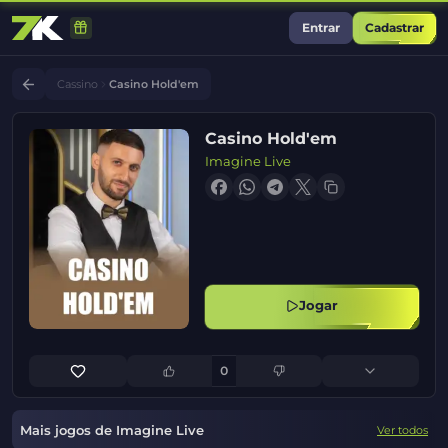
Entrar
Cadastrar
Cassino
Casino Hold'em
Casino Hold'em
Imagine Live
Jogar
0
Casino Hold'em
Mais jogos de Imagine Live
Ver todos
Imagine Live