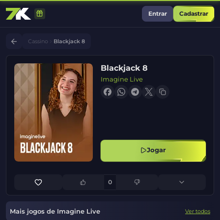
Entrar
Cadastrar
Cassino
Blackjack 8
Blackjack 8
Imagine Live
Jogar
0
Blackjack 8
Mais jogos de Imagine Live
Ver todos
Imagine Live