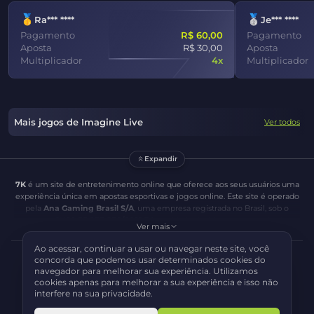
🥇
🥈
VIP Speed Baccarat 3
Ra*** ****
é um jogo de cassino online da
Je*** ****
Imagine Live
, disponível na
7K
. Com mecânica envolvente
Pagamento
R$ 60,00
Pagamento
Aposta
R$ 30,00
Aposta
e gráficos de qualidade, oferece uma experiência completa
Multiplicador
4
x
Multiplicador
para quem busca diversão e oportunidades de prêmios em
cada rodada.
Como jogar VIP Speed Baccarat 3 na 7K
Mais jogos de Imagine Live
Para começar a jogar
VIP Speed Baccarat 3
, basta ajustar o
Ver todos
valor da aposta e iniciar a rodada. O jogo é fácil de entender
e indicado tanto para quem está começando quanto para
Expandir
jogadores experientes da Imagine Live.
7K
é um site de entretenimento online que oferece aos seus usuários uma
Sobre o VIP Speed Baccarat 3
experiência única em apostas esportivas e jogos online. Este site é operado
pela
Ana Gaming Brasil S/A
, uma empresa registrada no Brasil, sob o
O
VIP Speed Baccarat 3
segue o padrão de qualidade da
número CNPJ
55.933.850/0001-34
, entidade devidamente autorizada a
Imagine Live, com tecnologia auditada e resultados
Ver mais
operar a modalidade lotérica de apostas de quota fixa no Brasil, em
aleatórios. Com RTP médio de
97%
, oferece uma boa
temática desportiva e jogos online, conjuntamente, pela Secretaria de
Ao acessar, continuar a usar ou navegar neste site, você
Este site utiliza cookies
relação entre risco e retorno a cada partida.
Prêmios e Apostas do Ministério da Fazenda, conforme Portaria SPA/MF
+18 · JOGUE COM
concorda que podemos usar determinados cookies do
n.º 322/2025, publicada em 17 de fevereiro de 2025 no Diário Oficial da
RESPONSABILIDADE
navegador para melhorar sua experiência. Utilizamos
Por que jogar VIP Speed Baccarat 3 na 7K
República Federativa do Brasil.
cookies apenas para melhorar a sua experiência e isso não
APOSTA NÃO É
INVESTIMENTO
interfere na sua privacidade.
Na
7K
, você joga com total segurança, suporte rápido e
Ao acessar, continuar a usar ou navegar neste site, você concorda que
depósitos via Pix. A plataforma é licenciada e reúne