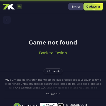
Entrar
Cadastrar
Game not found
Back to Casino
Expandir
7K
é um site de entretenimento online que oferece aos seus usuários uma
experiência única em apostas esportivas e jogos online. Este site é operado
pela
Ana Gaming Brasil S/A
, uma empresa registrada no Brasil, sob o
número CNPJ
55.933.850/0001-34
, entidade devidamente autorizada a
Ver mais
operar a modalidade lotérica de apostas de quota fixa no Brasil, em
temática desportiva e jogos online, conjuntamente, pela Secretaria de
Prêmios e Apostas do Ministério da Fazenda, conforme Portaria SPA/MF
+18 · JOGUE COM