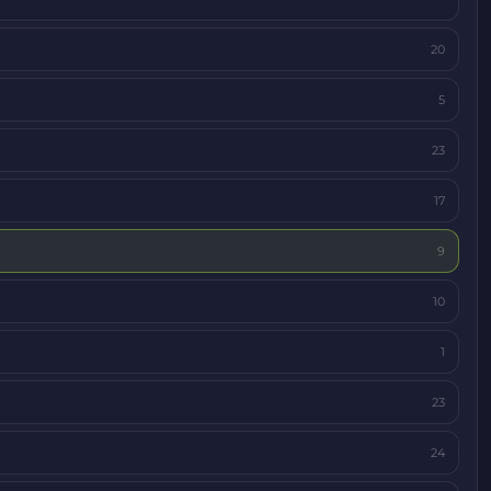
20
5
23
17
9
10
1
23
24