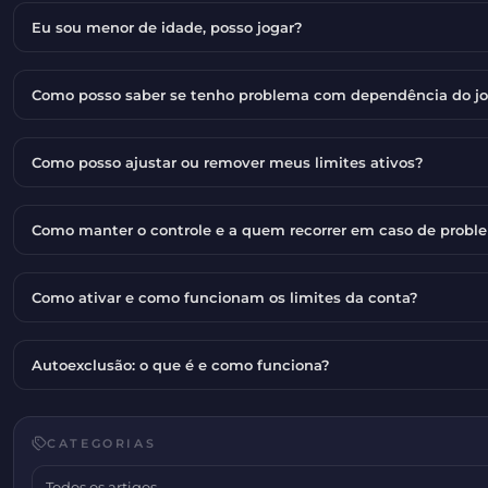
Eu sou menor de idade, posso jogar?
Como posso saber se tenho problema com dependência do j
Como posso ajustar ou remover meus limites ativos?
Como manter o controle e a quem recorrer em caso de probl
Como ativar e como funcionam os limites da conta?
Autoexclusão: o que é e como funciona?
CATEGORIAS
Todos os artigos