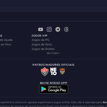
AS
JOGOS VIP
 de Ajuda
Jogos da PG
 ao Vivo
Jogos de Slots
Jogos de Roleta
Ver mais
PATROCINADORES OFICIAIS
BAIXE NOSSO APP
periência única em apostas esportivas e jogos online. Este site é operado pela
Ana
otérica de apostas de quota fixa no Brasil, em temática desportiva e jogos online,