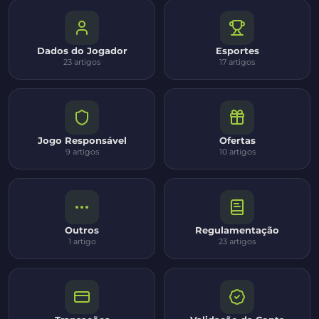
Dados do Jogador
Esportes
23 artigos
17 artigos
Jogo Responsável
Ofertas
9 artigos
10 artigos
Outros
Regulamentação
1 artigo
23 artigos