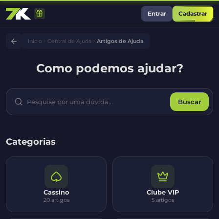
Entrar
Cadastrar
Início
Central de Ajuda
Artigos de Ajuda
Como podemos ajudar?
Buscar
Categorias
Cassino
Clube VIP
20 artigos
5 artigos