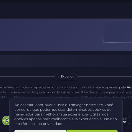
disponível na
7K
. Com mecânica envolvente e gráficos de qualidade,
 da aposta e iniciar a rodada. O jogo é fácil de entender e indicado
, com tecnologia auditada e resultados aleatórios. Com RTP médio 
Expandir
periência única em apostas esportivas e jogos online. Este site é operado pela
Ana
otérica de apostas de quota fixa no Brasil, em temática desportiva e jogos online,
MF n.º 322/2025, publicada em 17 de fevereiro de 2025 no Diário Oficial da Repúblic
s via Pix. A plataforma é licenciada e reúne dezenas de títulos da R
Ao acessar, continuar a usar ou navegar neste site, você
Ver mais
Este site utiliza cookies
s usar determinados cookies do navegador para melhorar sua experiência ao usar nos
concorda que podemos usar determinados cookies do
interfere na sua privacidade.
navegador para melhorar sua experiência. Utilizamos
+18 · JOGUE COM
cookies apenas para melhorar a sua experiência e isso não
APOSTA NÃO É
forma é proibido para
beneficiários de Bolsa Família e Benefício de Prestação 
RESPONSABILIDADE
INVESTIMENTO
interfere na sua privacidade.