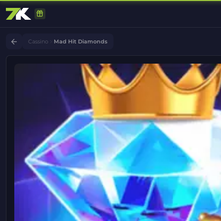
Cassino
Mad Hit Diamonds