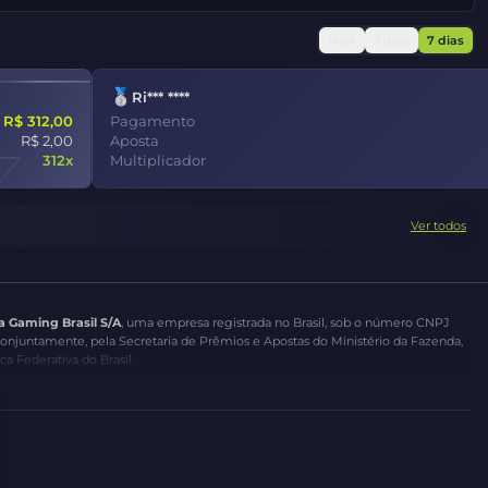
Hoje
3 dias
7 dias
🥈
 oferece uma experiência completa para quem busca diversão e
Ri*** ****
R$ 312,00
Pagamento
R$ 2,00
Aposta
312
x
Multiplicador
 tanto para quem está começando quanto para jogadores
Ver todos
de
97%
, oferece uma boa relação entre risco e retorno a cada
 Gaming Brasil S/A
, uma empresa registrada no Brasil, sob o número CNPJ
 conjuntamente, pela Secretaria de Prêmios e Apostas do Ministério da Fazenda,
a Federativa do Brasil.
uby Play e demais provedores parceiros. Jogue com
so site. Utilizamos cookies apenas para melhorar a sua experiência e isso não
Continuada (BPC).