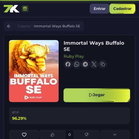
Entrar
Cadastrar
Cassino
Immortal Ways Buffalo SE
Immortal Ways Buffalo
SE
Ruby Play
Jogar
RTP
96.29%
0