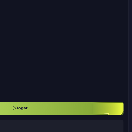
Jogar