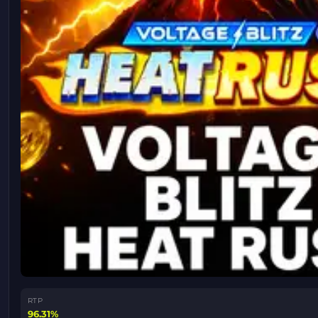
RTP
96.31%