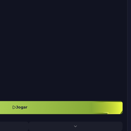
Jogar