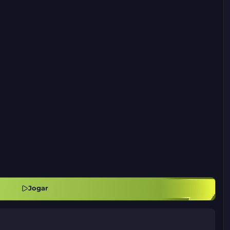
Jogar