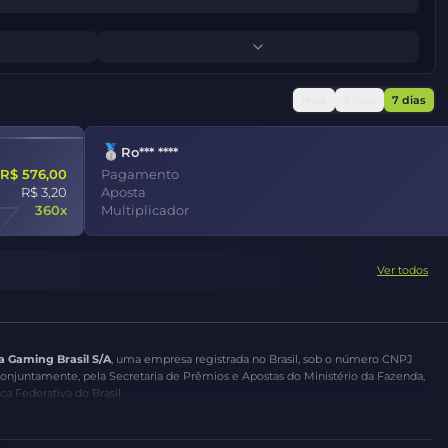
Hoje
3 dias
7 dias
🥈
rece uma experiência completa para quem busca diversão e
Ro*** ****
R$ 576,00
Pagamento
R$ 3,20
Aposta
360
x
Multiplicador
tanto para quem está começando quanto para jogadores experientes
Ver todos
6.76%
, oferece uma boa relação entre risco e retorno a cada
 Gaming Brasil S/A
, uma empresa registrada no Brasil, sob o número CNPJ
 conjuntamente, pela Secretaria de Prêmios e Apostas do Ministério da Fazenda,
a Federativa do Brasil.
G Soft e demais provedores parceiros. Jogue com responsabilidade!
so site. Utilizamos cookies apenas para melhorar a sua experiência e isso não