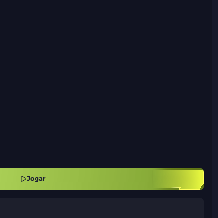
Jogar