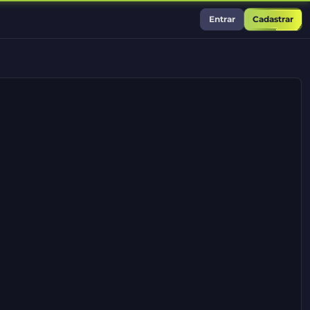
Entrar
Cadastrar