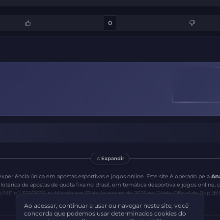
0
ponível na
7K
. Com mecânica envolvente e gráficos de qualidade, of
 da aposta e iniciar a rodada. O jogo é fácil de entender e indicado
com tecnologia auditada e resultados aleatórios. Com RTP médio de
9
Expandir
periência única em apostas esportivas e jogos online. Este site é operado pela
Ana
otérica de apostas de quota fixa no Brasil, em temática desportiva e jogos online,
MF n.º 322/2025, publicada em 17 de fevereiro de 2025 no Diário Oficial da Repúblic
s via Pix. A plataforma é licenciada e reúne dezenas de títulos da P
Ao acessar, continuar a usar ou navegar neste site, você
Ver mais
Este site utiliza cookies
s usar determinados cookies do navegador para melhorar sua experiência ao usar nos
concorda que podemos usar determinados cookies do
interfere na sua privacidade.