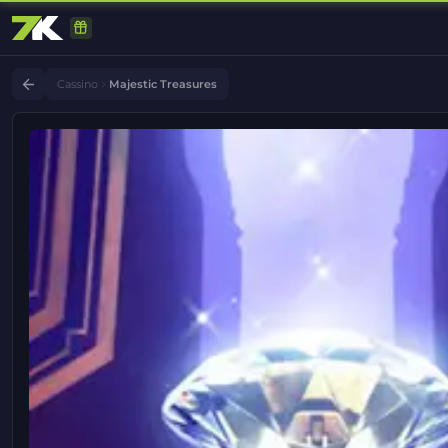
Cassino
Majestic Treasures