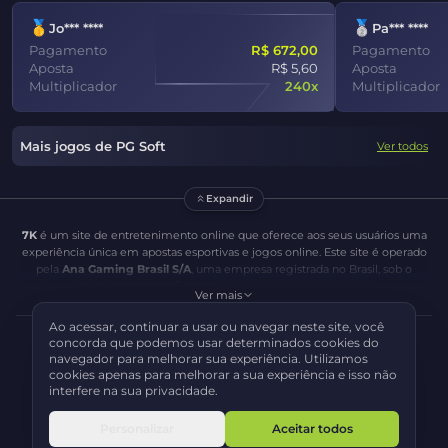
🥇
🥈
Graffiti Rush
Jo*** ****
é um jogo de cassino online da
PG Soft
Pa*** ****
,
disponível na
7K
. Com mecânica envolvente e gráficos de
Pagamento
R$ 672,00
Pagamento
Aposta
R$ 5,60
Aposta
qualidade, oferece uma experiência completa para quem
Multiplicador
240
x
Multiplicador
busca diversão e oportunidades de prêmios em cada
rodada.
Mais jogos de PG Soft
Ver todos
Como jogar Graffiti Rush na 7K
Para começar a jogar
Graffiti Rush
, basta ajustar o valor da
aposta e iniciar a rodada. O jogo é fácil de entender e
Expandir
indicado tanto para quem está começando quanto para
7K
é um site de entretenimento online que oferece aos seus usuários uma
jogadores experientes da PG Soft.
experiência única em apostas esportivas e jogos online. Este site é operado
pela
Ana Gaming Brasil S/A
, uma empresa registrada no Brasil, sob o
Sobre o Graffiti Rush
número CNPJ
55.933.850/0001-34
, entidade devidamente autorizada a
Ver mais
O
Graffiti Rush
segue o padrão de qualidade da PG Soft,
operar a modalidade lotérica de apostas de quota fixa no Brasil, em
temática desportiva e jogos online, conjuntamente, pela Secretaria de
com tecnologia auditada e resultados aleatórios. Com RTP
Ao acessar, continuar a usar ou navegar neste site, você
Este site utiliza cookies
Prêmios e Apostas do Ministério da Fazenda, conforme Portaria SPA/MF
+18 · JOGUE COM
médio de
97%
, oferece uma boa relação entre risco e
concorda que podemos usar determinados cookies do
n.º 322/2025, publicada em 17 de fevereiro de 2025 no Diário Oficial da
RESPONSABILIDADE
navegador para melhorar sua experiência. Utilizamos
retorno a cada partida.
República Federativa do Brasil.
cookies apenas para melhorar a sua experiência e isso não
APOSTA NÃO É
INVESTIMENTO
interfere na sua privacidade.
Por que jogar Graffiti Rush na 7K
Ao acessar, continuar a usar ou navegar neste site, você concorda que
podemos usar determinados cookies do navegador para melhorar sua
Na
7K
, você joga com total segurança, suporte rápido e
Personalizar
Aceitar todos
experiência ao usar nosso site. Utilizamos cookies apenas para melhorar a
depósitos via Pix. A plataforma é licenciada e reúne