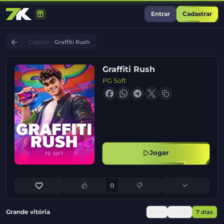
Entrar
Cadastrar
Cassino
Graffiti Rush
Graffiti Rush
PG Soft
Jogar
0
Graffiti Rush
Grande vitória
Hoje
3 dias
7 dias
PG Soft